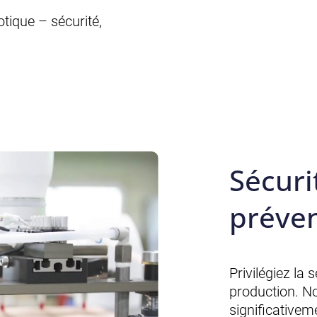
tique – sécurité,
Sécuri
préve
Privilégiez la
production. N
significativem