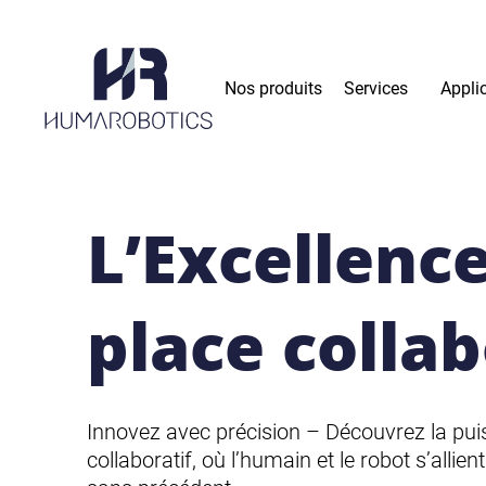
Skip to main content
Nos produits
Services
Appli
L’Excellenc
place collab
Innovez avec précision – Découvrez la pui
collaboratif, où l’humain et le robot s’alli