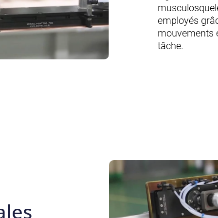
musculosquele
employés grâce
mouvements e
tâche.
ales