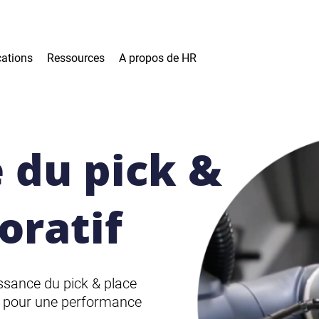
cations
Ressources
A propos de HR
e du pick &
oratif
ssance du pick & place
ent pour une performance