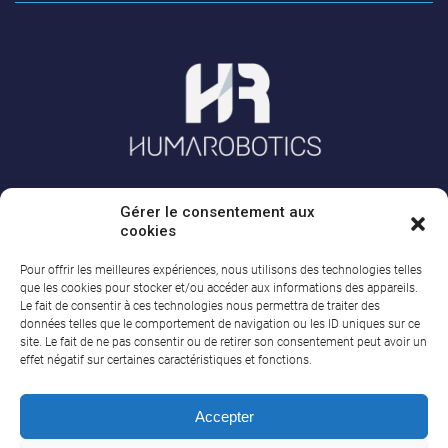
Gérer le consentement aux
A PROPOS DE HUMAROBOTICS
cookies
Pour offrir les meilleures expériences, nous utilisons des technologies telles
HumaRobotics est le distributeur exclusif des robots collaboratifs Doosan
que les cookies pour stocker et/ou accéder aux informations des appareils.
Robotics en France. Nous accompagnons les industriels dans leur projet
Le fait de consentir à ces technologies nous permettra de traiter des
d’automatisation et de robotique collaborative.
En savoir +
données telles que le comportement de navigation ou les ID uniques sur ce
site. Le fait de ne pas consentir ou de retirer son consentement peut avoir un
SIÈGE SOCIAL
effet négatif sur certaines caractéristiques et fonctions.
HumaRobotics
Accepter
1 rue Pierre-Georges Latécoère
33700 Mérignac FRANCE