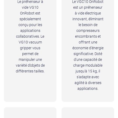
Le préhenseur à
Le VGC10 OnRobot
vide VG10
est un préhenseur
OnRobot est
à vide électrique
spécialement
innovant, éliminant
conçu pour les
le besoin de
applications
compresseurs
collaboratives. Le
encombrants et
VG10 vacuum
offrant une
gripper vous
économie d'énergie
permet de
significative. Doté
manipuler une
d'une capacité de
variété d’objets de
charge modulable
différentes tailles.
jusqu'à 15 kg, il
s'adapte avec
agilité à diverses
applications.