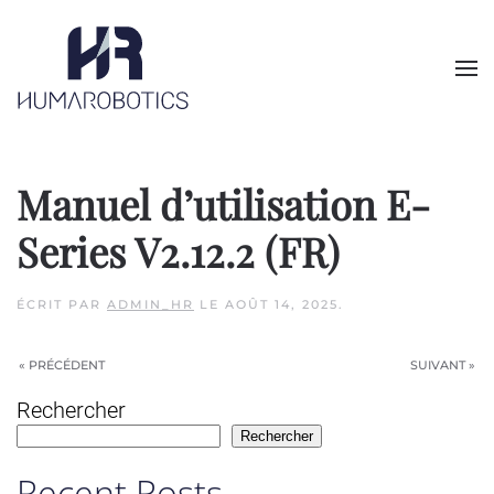
Skip to main content
Manuel d’utilisation E-
Series V2.12.2 (FR)
ÉCRIT PAR
ADMIN_HR
LE
AOÛT 14, 2025
.
« PRÉCÉDENT
SUIVANT »
Rechercher
Rechercher
Recent Posts