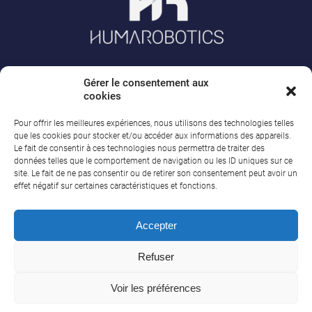
Gérer le consentement aux
A PROPOS DE HUMAROBOTICS
cookies
Pour offrir les meilleures expériences, nous utilisons des technologies telles
HumaRobotics est le distributeur exclusif des robots collaboratifs Doosan
que les cookies pour stocker et/ou accéder aux informations des appareils.
Robotics en France. Nous accompagnons les industriels dans leur projet
Le fait de consentir à ces technologies nous permettra de traiter des
d’automatisation et de robotique collaborative.
En savoir +
données telles que le comportement de navigation ou les ID uniques sur ce
site. Le fait de ne pas consentir ou de retirer son consentement peut avoir un
SIÈGE SOCIAL
effet négatif sur certaines caractéristiques et fonctions.
HumaRobotics
Accepter
1 rue Pierre-Georges Latécoère
33700 Mérignac FRANCE
Refuser
contact@humarobotics.com
Voir les préférences
© 2026 HumaRobotics. All rights reserved