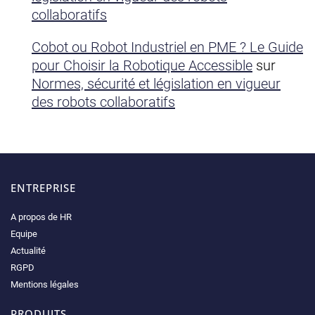
collaboratifs
Cobot ou Robot Industriel en PME ? Le Guide
pour Choisir la Robotique Accessible
sur
Normes, sécurité et législation en vigueur
des robots collaboratifs
ENTREPRISE
A propos de HR
Equipe
Actualité
RGPD
Mentions légales
PRODUITS