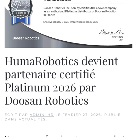
HumaRobotics devient
partenaire certifié
Platinum 2026 par
Doosan Robotics
ÉCRIT PAR
ADMIN_HR
LE
FÉVRIER 27, 2026
. PUBLIÉ
DANS
ACTUALITÉS
.