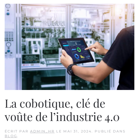
La cobotique, clé de
voûte de l’industrie 4.0
ÉCRIT PAR
ADMIN_HR
LE
MAI 31, 2024
. PUBLIÉ DANS
BLOG
.