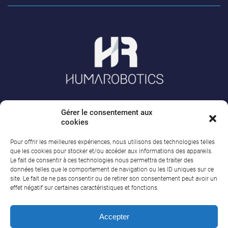
Gérer le consentement aux
A PROPOS DE HUMAROBOTICS
cookies
Pour offrir les meilleures expériences, nous utilisons des technologies telles
HumaRobotics est le distributeur exclusif des robots collaboratifs Doosan
que les cookies pour stocker et/ou accéder aux informations des appareils.
Robotics en France. Nous accompagnons les industriels dans leur projet
d’automatisation et de robotique collaborative.
Le fait de consentir à ces technologies nous permettra de traiter des
En savoir +
données telles que le comportement de navigation ou les ID uniques sur ce
site. Le fait de ne pas consentir ou de retirer son consentement peut avoir un
SIÈGE SOCIAL
effet négatif sur certaines caractéristiques et fonctions.
HumaRobotics
Accepter
1 rue Pierre-Georges Latécoère