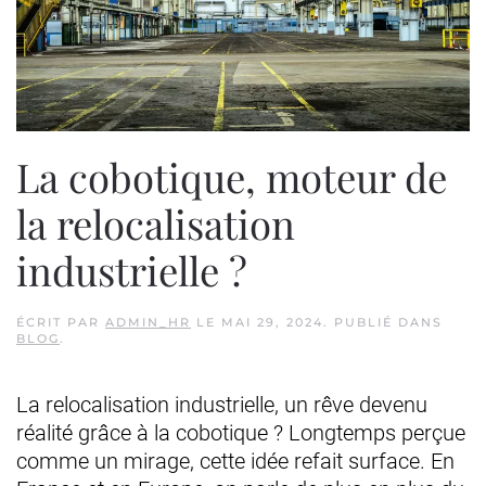
La cobotique, moteur de
la relocalisation
industrielle ?
ÉCRIT PAR
ADMIN_HR
LE
MAI 29, 2024
. PUBLIÉ DANS
BLOG
.
La relocalisation industrielle, un rêve devenu
réalité grâce à la cobotique ? Longtemps perçue
comme un mirage, cette idée refait surface. En