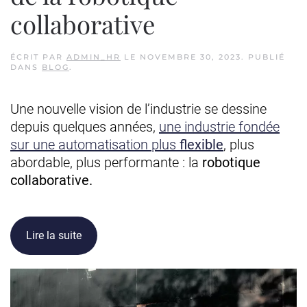
collaborative
ÉCRIT PAR
ADMIN_HR
LE
NOVEMBRE 30, 2023
. PUBLIÉ
DANS
BLOG
.
Une nouvelle vision de l’industrie se dessine
depuis quelques années,
une industrie fondée
sur une automatisation plus
flexible
, plus
abordable, plus performante : la
robotique
collaborative.
Lire la suite