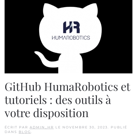
GitHub HumaRobotics et
tutoriels : des outils à
votre disposition
ÉCRIT PAR
ADMIN_HR
LE
NOVEMBRE 30, 2023
. PUBLIÉ
DANS
BLOG
.