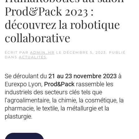
Prod&Pack 2023 :
découvrez la robotique
collaborative
ÉCRIT PAR
ADMIN_HR
LE
DÉCEMBRE 5, 2023
. PUBLIÉ
DANS
ACTUALITÉS
.
Se déroulant du
21 au 23 novembre 2023
à
Eurexpo Lyon,
Prod&Pack
rassemble les
industriels des secteurs clés tels que
l’agroalimentaire, la chimie, la cosmétique, la
pharmacie, le textile, la métallurgie et la
plasturgie.