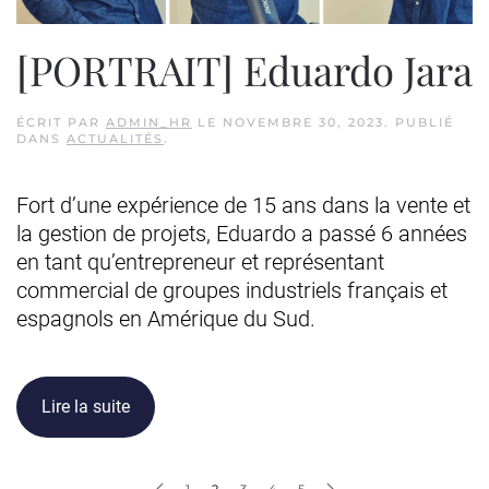
[PORTRAIT] Eduardo Jara
ÉCRIT PAR
ADMIN_HR
LE
NOVEMBRE 30, 2023
. PUBLIÉ
DANS
ACTUALITÉS
.
Fort d’une expérience de 15 ans dans la vente et
la gestion de projets, Eduardo a passé 6 années
en tant qu’entrepreneur et représentant
commercial de groupes industriels français et
espagnols en Amérique du Sud.
Lire la suite
1
2
3
4
5