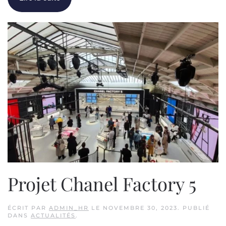
Projet Chanel Factory 5
ÉCRIT PAR
ADMIN_HR
LE
NOVEMBRE 30, 2023
. PUBLIÉ
DANS
ACTUALITÉS
.