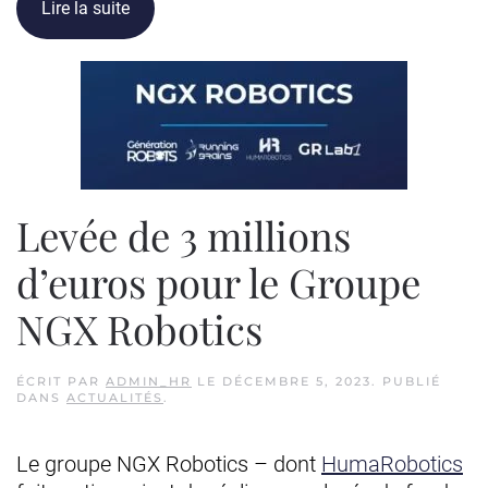
Lire la suite
Levée de 3 millions
d’euros pour le Groupe
NGX Robotics
ÉCRIT PAR
ADMIN_HR
LE
DÉCEMBRE 5, 2023
. PUBLIÉ
DANS
ACTUALITÉS
.
Le groupe NGX Robotics – dont
HumaRobotics