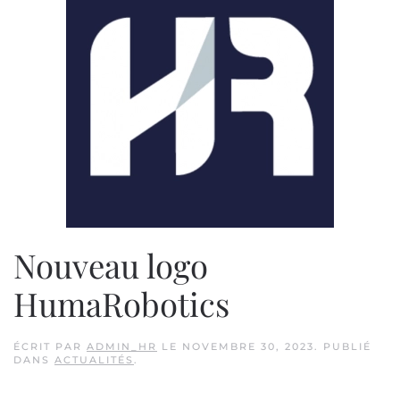
Nouveau logo
HumaRobotics
ÉCRIT PAR
ADMIN_HR
LE
NOVEMBRE 30, 2023
. PUBLIÉ
DANS
ACTUALITÉS
.