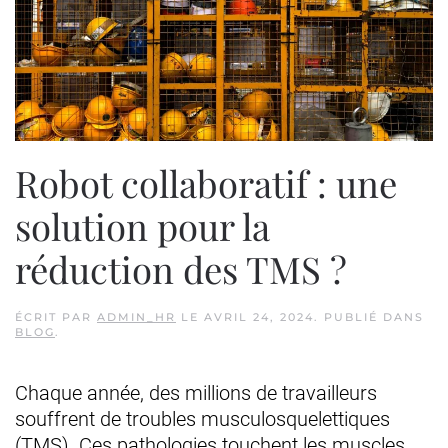
Robot collaboratif : une
solution pour la
réduction des TMS ?
ÉCRIT PAR
ADMIN_HR
LE
AVRIL 24, 2024
. PUBLIÉ DANS
BLOG
.
Chaque année, des millions de travailleurs
souffrent de troubles musculosquelettiques
(TMS). Ces pathologies touchent les muscles,